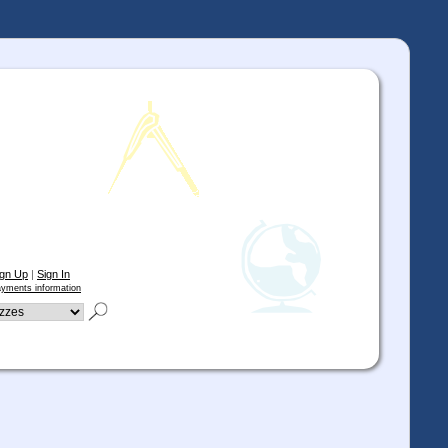
ign Up
|
Sign In
yments information