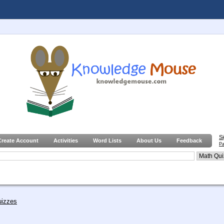
S
Create Account
Activities
Word Lists
About Us
Feedback
Pa
uizzes