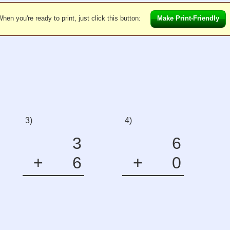
hen you're ready to print, just click this button:
Make Print-Friendly
3)
4)
3
6
+
6
+
0