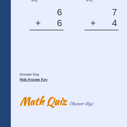
6
7
+
6
+
4
Answer Key
Hide Answer Key
Math Quiz
(Answer Key)