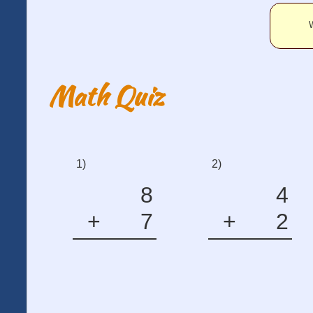
W
Math Quiz
1)
2)
8
4
+
7
+
2