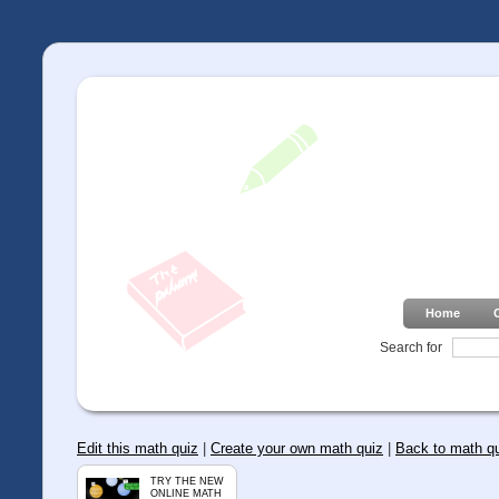
Home
Search for
Edit this math quiz
|
Create your own math quiz
|
Back to math q
TRY THE NEW
ONLINE MATH