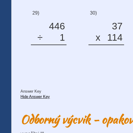
29)
30)
446
37
÷
1
x
114
Answer Key
Hide Answer Key
Odborný výcvik - opako