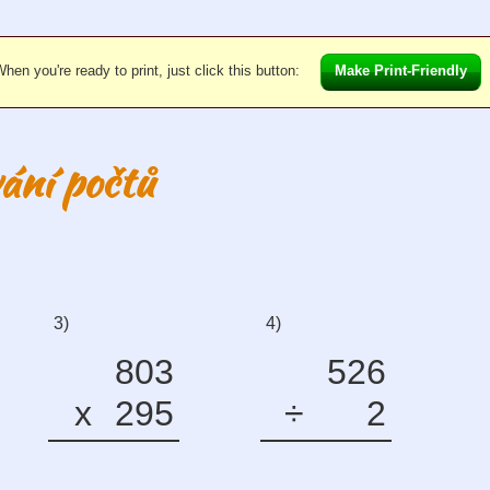
hen you're ready to print, just click this button:
Make Print-Friendly
ání počtů
3)
4)
803
526
x
295
÷
2