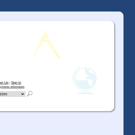
ign Up
|
Sign In
yments information