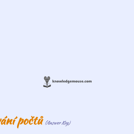
vání počtů
(Answer Key)