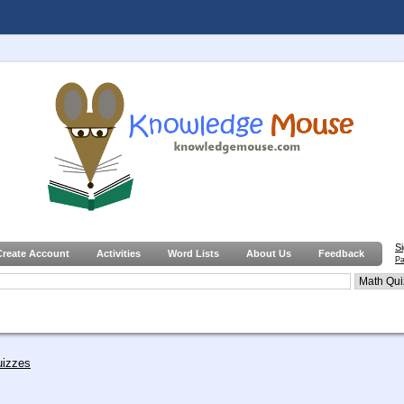
S
Create Account
Activities
Word Lists
About Us
Feedback
Pa
uizzes