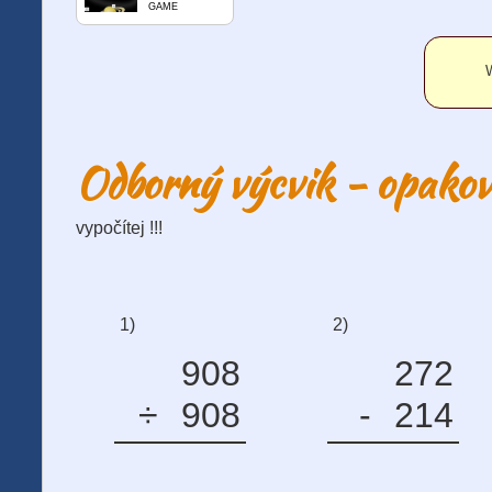
GAME
W
Odborný výcvik - opakov
vypočítej !!!
1)
2)
908
272
÷
908
-
214