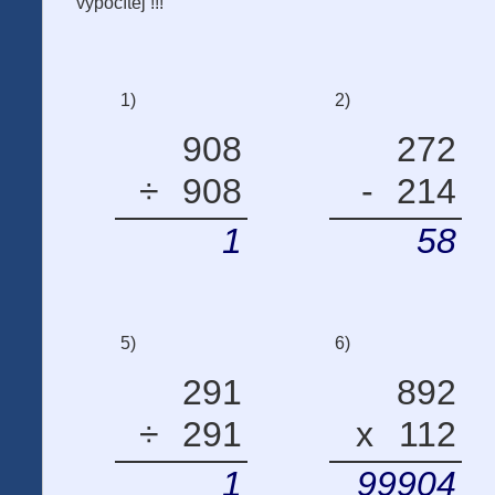
vypočítej !!!
1)
2)
908
272
÷
908
-
214
1
58
5)
6)
291
892
÷
291
x
112
1
99904