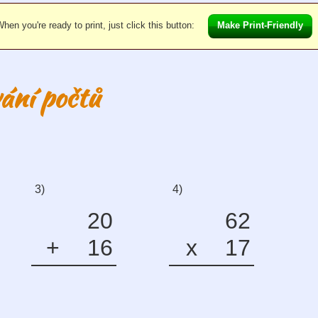
hen you're ready to print, just click this button:
Make Print-Friendly
ání počtů
3)
4)
20
62
+
16
x
17