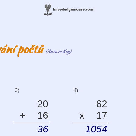
vání počtů
(Answer Key)
3)
4)
20
62
+
16
x
17
36
1054