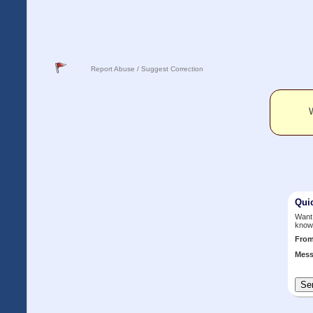
Report Abuse / Suggest Correction
W
Qui
Want 
know
Fro
Mess