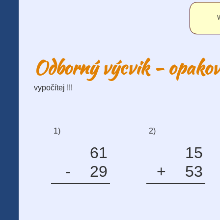
W
Odborný výcvik - opakov
vypočítej !!!
1)
2)
61
15
-
29
+
53