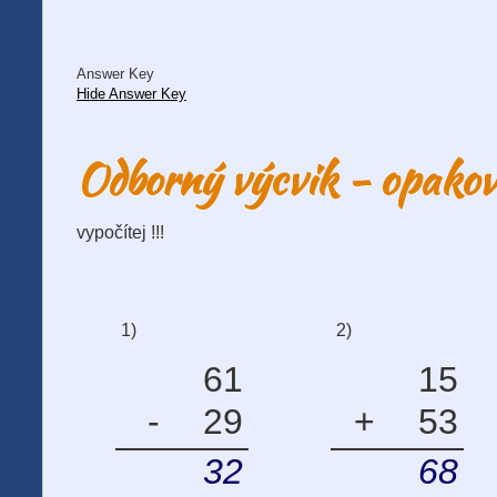
Answer Key
Hide Answer Key
Odborný výcvik - opako
vypočítej !!!
1)
2)
61
15
-
29
+
53
32
68