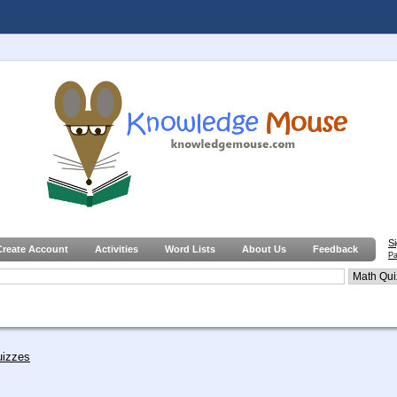
S
Create Account
Activities
Word Lists
About Us
Feedback
Pa
uizzes