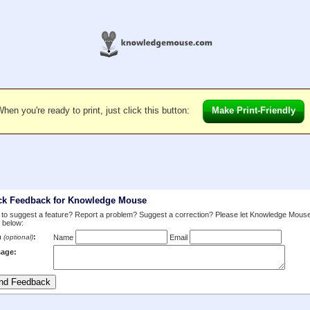
hen you're ready to print, just click this button:
Make Print-Friendly
ck Feedback for Knowledge Mouse
to suggest a feature? Report a problem? Suggest a correction? Please let Knowledge Mous
 below:
m
:
(optional)
Name
Email
age: