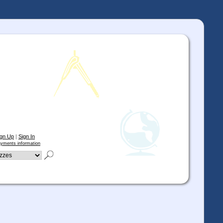
ign Up
|
Sign In
yments information