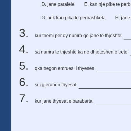
D. jane paralele
E. kan nje pike te per
G. nuk kan pika te perbashketa
H. jane
kur themi per dy numra qe jane te thjeshte
sa numra te thjeshte ka ne dhjeteshen e trete
qka tregon emruesi i thyeses
si zgjerohen thyesat
kur jane thyesat e barabarta