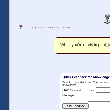
Report Abuse / Suggest Correction
When you're ready to print, ju
Quick Feedback for Knowledg
Want to suggest a feature? Report a p
know below:
From
:
(optional)
Name
Message: