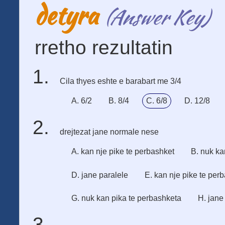
detyra
(Answer Key)
rretho rezultatin
Cila thyes eshte e barabart me 3/4
A. 6/2
B. 8/4
C. 6/8
D. 12/8
drejtezat jane normale nese
A. kan nje pike te perbashket
B. nuk ka
D. jane paralele
E. kan nje pike te per
G. nuk kan pika te perbashketa
H. jane