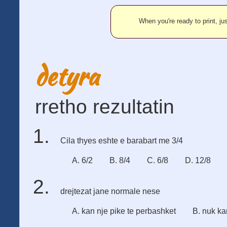
When you're ready to print, jus
detyra
rretho rezultatin
Cila thyes eshte e barabart me 3/4
A. 6/2
B. 8/4
C. 6/8
D. 12/8
drejtezat jane normale nese
A. kan nje pike te perbashket
B. nuk ka