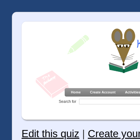
Home
Create Account
Activitie
Search for
Edit this quiz
|
Create you