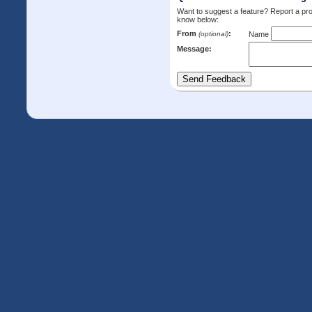
Want to suggest a feature? Report a p
know below:
From
:
(optional)
Name
Message: