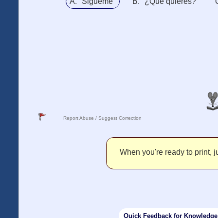
A. "Sigueme"
B. "¿Que quieres?"
Report Abuse / Suggest Correction
When you're ready to print, ju
Quick Feedback for Knowledg